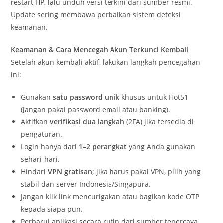
restart HP, lalu unduh versi terkini dari sumber resmi.
Update sering membawa perbaikan sistem deteksi
keamanan.
Keamanan & Cara Mencegah Akun Terkunci Kembali
Setelah akun kembali aktif, lakukan langkah pencegahan
ini:
Gunakan
satu password unik
khusus untuk Hot51
(jangan pakai password email atau banking).
Aktifkan
verifikasi dua langkah
(2FA) jika tersedia di
pengaturan.
Login hanya dari
1–2 perangkat
yang Anda gunakan
sehari-hari.
Hindari
VPN gratisan
; jika harus pakai VPN, pilih yang
stabil dan server Indonesia/Singapura.
Jangan klik link mencurigakan atau bagikan kode OTP
kepada siapa pun.
Perbarui aplikasi secara rutin dari sumber tepercaya.