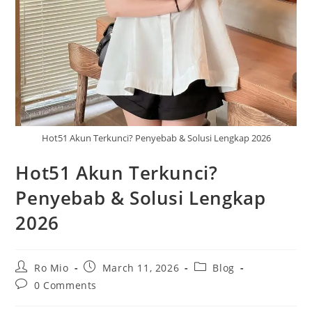
Hot51 Akun Terkunci? Penyebab & Solusi Lengkap 2026
Hot51 Akun Terkunci?
Penyebab & Solusi Lengkap
2026
Post
Post
Post
Ro Mio
March 11, 2026
Blog
author:
published:
category:
Post
0 Comments
comments: