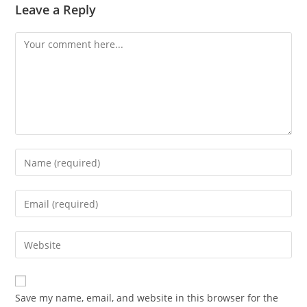
Leave a Reply
Comment
Enter
your
name
Enter
or
your
username
email
Enter
to
address
your
comment
to
website
comment
URL
Save my name, email, and website in this browser for the