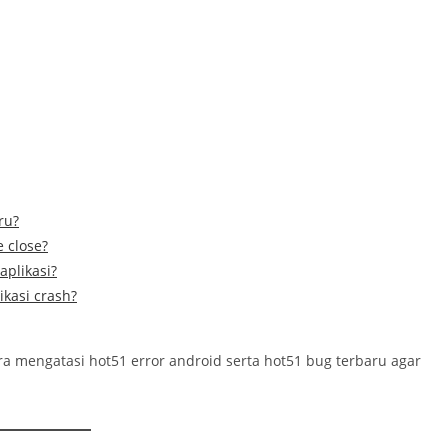
ru?
e close?
aplikasi?
kasi crash?
ra mengatasi hot51 error android serta hot51 bug terbaru agar