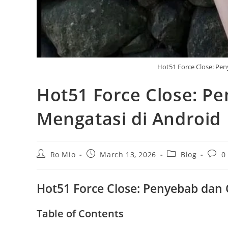
Hot51 Force Close: Pen
Hot51 Force Close: P
Mengatasi di Android
Post
Post
Post
Post
Ro Mio
March 13, 2026
Blog
0
author:
published:
category:
comm
Hot51 Force Close: Penyebab dan 
Table of Contents