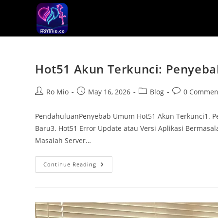
Skip
to
content
Hot51 Akun Terkunci: Penyeba
Post
Post
Post
Post
Ro Mio
May 16, 2026
Blog
0 Commen
author:
published:
category:
comments:
PendahuluanPenyebab Umum Hot51 Akun Terkunci1. Pela
Baru3. Hot51 Error Update atau Versi Aplikasi Bermasal
Masalah Server…
Hot51
Continue Reading
Akun
Terkunci:
Penyebab
&
Cara
Mengatasi
Cepat