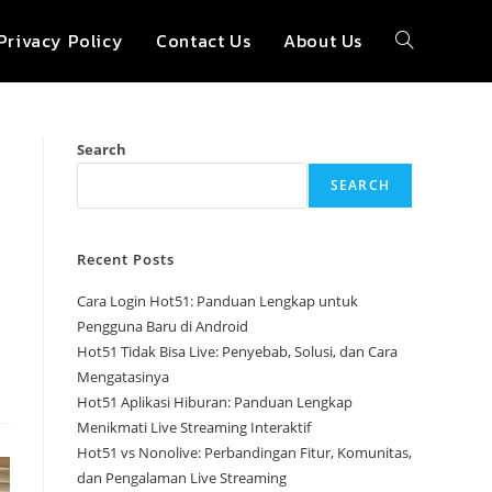
Privacy Policy
Contact Us
About Us
Toggle
website
Search
SEARCH
search
Recent Posts
Cara Login Hot51: Panduan Lengkap untuk
Pengguna Baru di Android
Hot51 Tidak Bisa Live: Penyebab, Solusi, dan Cara
Mengatasinya
Hot51 Aplikasi Hiburan: Panduan Lengkap
Menikmati Live Streaming Interaktif
Hot51 vs Nonolive: Perbandingan Fitur, Komunitas,
dan Pengalaman Live Streaming