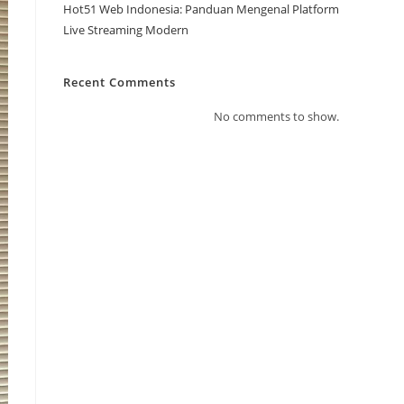
Hot51 Web Indonesia: Panduan Mengenal Platform
Live Streaming Modern
Recent Comments
No comments to show.