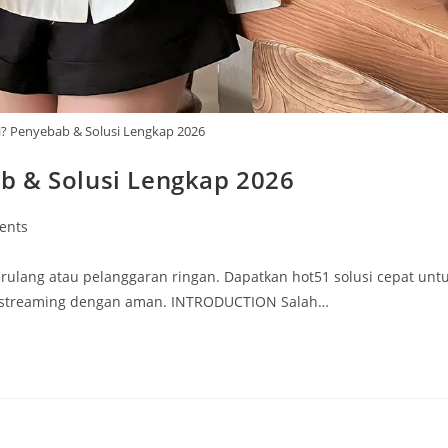
? Penyebab & Solusi Lengkap 2026
b & Solusi Lengkap 2026
ents
berulang atau pelanggaran ringan. Dapatkan hot51 solusi cepat unt
li streaming dengan aman. INTRODUCTION Salah…