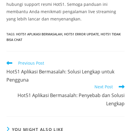
hubungi support resmi Hot51. Semoga panduan ini
membantu Anda menikmati pengalaman live streaming
yang lebih lancar dan menyenangkan.
TAGS
:
HOT51 APLIKASI BERMASALAH
,
HOT51 ERROR UPDATE
,
HOT51 TIDAK
BISA CHAT
Read
Previous Post
more
Hot51 Aplikasi Bermasalah: Solusi Lengkap untuk
articles
Pengguna
Next Post
Hot51 Aplikasi Bermasalah: Penyebab dan Solusi
Lengkap
YOU MIGHT ALSO LIKE