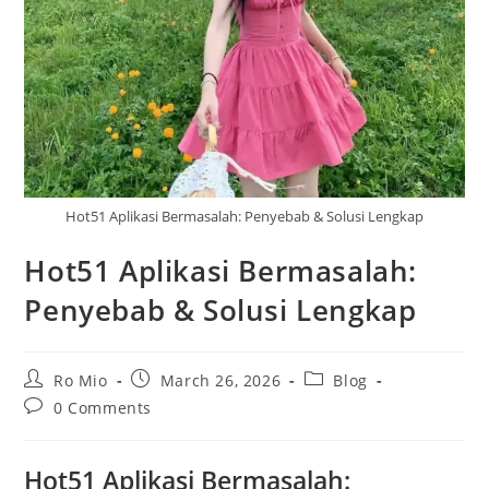
Hot51 Aplikasi Bermasalah: Penyebab & Solusi Lengkap
Hot51 Aplikasi Bermasalah:
Penyebab & Solusi Lengkap
Post
Post
Post
Ro Mio
March 26, 2026
Blog
author:
published:
category:
Post
0 Comments
comments:
Hot51 Aplikasi Bermasalah: