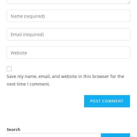
Enter
your
name
Enter
or
your
username
email
Enter
to
address
your
comment
to
website
comment
URL
Save my name, email, and website in this browser for the
(optional)
next time I comment.
Search