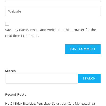
your
username
email
Enter
to
address
your
comment
to
website
comment
URL
Save my name, email, and website in this browser for the
(optional)
next time I comment.
Search
SEARCH
Recent Posts
Hot51 Tidak Bisa Live: Penyebab, Solusi, dan Cara Mengatasinya