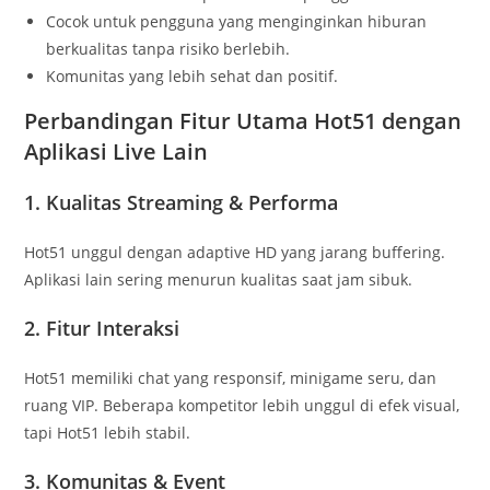
Cocok untuk pengguna yang menginginkan hiburan
berkualitas tanpa risiko berlebih.
Komunitas yang lebih sehat dan positif.
Perbandingan Fitur Utama Hot51 dengan
Aplikasi Live Lain
1. Kualitas Streaming & Performa
Hot51 unggul dengan adaptive HD yang jarang buffering.
Aplikasi lain sering menurun kualitas saat jam sibuk.
2. Fitur Interaksi
Hot51 memiliki chat yang responsif, minigame seru, dan
ruang VIP. Beberapa kompetitor lebih unggul di efek visual,
tapi Hot51 lebih stabil.
3. Komunitas & Event