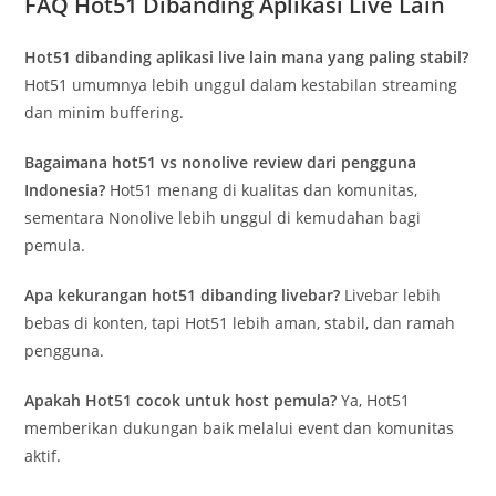
FAQ Hot51 Dibanding Aplikasi Live Lain
Hot51 dibanding aplikasi live lain mana yang paling stabil?
Hot51 umumnya lebih unggul dalam kestabilan streaming
dan minim buffering.
Bagaimana hot51 vs nonolive review dari pengguna
Indonesia?
Hot51 menang di kualitas dan komunitas,
sementara Nonolive lebih unggul di kemudahan bagi
pemula.
Apa kekurangan hot51 dibanding livebar?
Livebar lebih
bebas di konten, tapi Hot51 lebih aman, stabil, dan ramah
pengguna.
Apakah Hot51 cocok untuk host pemula?
Ya, Hot51
memberikan dukungan baik melalui event dan komunitas
aktif.