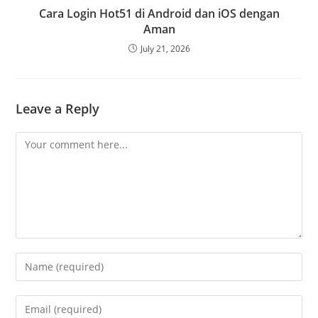
Cara Login Hot51 di Android dan iOS dengan
Aman
July 21, 2026
Leave a Reply
Comment
Enter
your
name
Enter
or