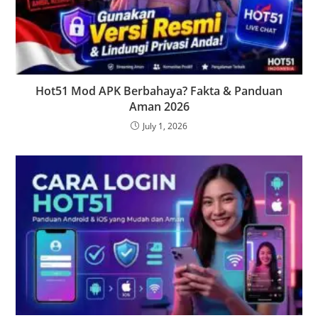
Hot51 Mod APK Berbahaya? Fakta & Panduan
Aman 2026
July 1, 2026