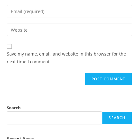
name
Enter
or
your
username
email
Enter
to
address
your
comment
to
website
comment
URL
Save my name, email, and website in this browser for the
(optional)
next time I comment.
Search
SEARCH
Recent Posts