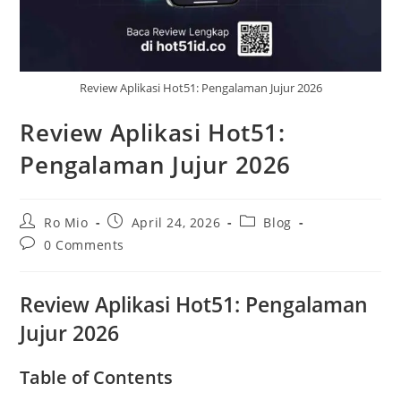
Review Aplikasi Hot51: Pengalaman Jujur 2026
Review Aplikasi Hot51:
Pengalaman Jujur 2026
Post
Post
Post
Ro Mio
April 24, 2026
Blog
author:
published:
category:
Post
0 Comments
comments:
Review Aplikasi Hot51: Pengalaman
Jujur 2026
Table of Contents