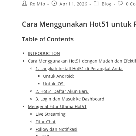
Post
Post
Post
Post
Ro Mio
April 1, 2026
Blog
0 C
author:
published:
category:
commen
Cara Menggunakan Hot51 untuk 
Table of Contents
INTRODUCTION
Cara Menggunakan Hot51 dengan Mudah dan Efekti
1. Langkah Install Hot51 di Perangkat Anda
Untuk Android:
Untuk iOS:
2. Hot51 Daftar Akun Baru
3. Login dan Masuk ke Dashboard
Mengenal Fitur Utama Hot51
Live Streaming
Fitur Chat
Follow dan Notifikasi