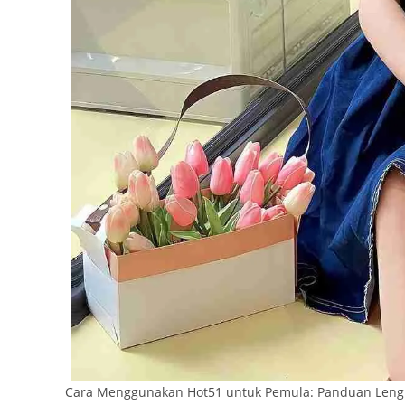
Cara Menggunakan Hot51 untuk Pemula: Panduan Leng