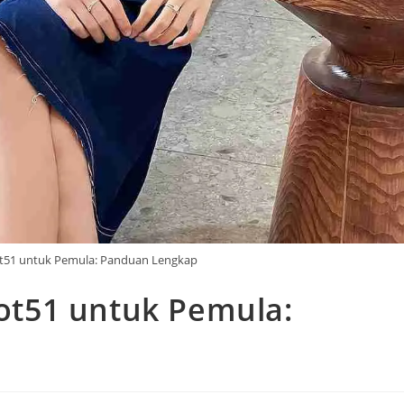
51 untuk Pemula: Panduan Lengkap
t51 untuk Pemula: