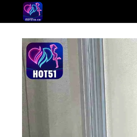
Skip
to
content