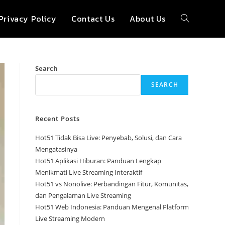
Privacy Policy
Contact Us
About Us
Toggle
website
Search
SEARCH
search
Recent Posts
Hot51 Tidak Bisa Live: Penyebab, Solusi, dan Cara
Mengatasinya
Hot51 Aplikasi Hiburan: Panduan Lengkap
Menikmati Live Streaming Interaktif
Hot51 vs Nonolive: Perbandingan Fitur, Komunitas,
dan Pengalaman Live Streaming
Hot51 Web Indonesia: Panduan Mengenal Platform
Live Streaming Modern