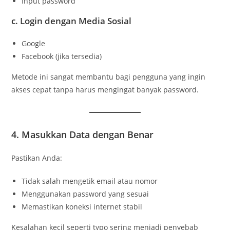
Input password
c. Login dengan Media Sosial
Google
Facebook (jika tersedia)
Metode ini sangat membantu bagi pengguna yang ingin
akses cepat tanpa harus mengingat banyak password.
4. Masukkan Data dengan Benar
Pastikan Anda:
Tidak salah mengetik email atau nomor
Menggunakan password yang sesuai
Memastikan koneksi internet stabil
Kesalahan kecil seperti typo sering menjadi penyebab