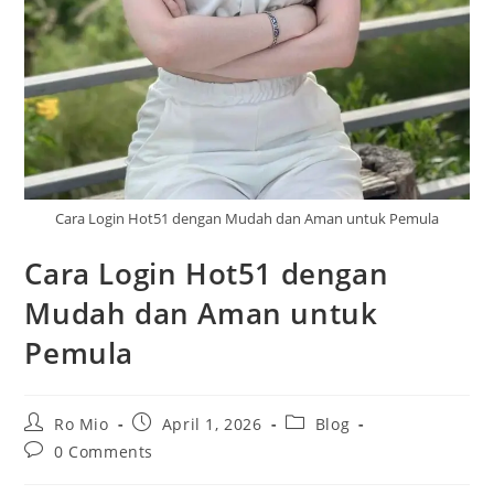
Cara Login Hot51 dengan Mudah dan Aman untuk Pemula
Cara Login Hot51 dengan
Mudah dan Aman untuk
Pemula
Post
Post
Post
Ro Mio
April 1, 2026
Blog
author:
published:
category:
Post
0 Comments
comments: