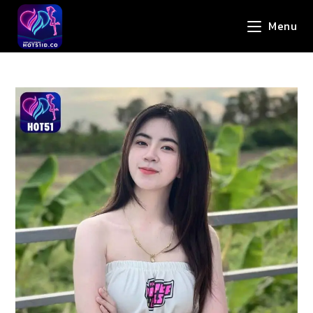
Skip
Menu
to
content