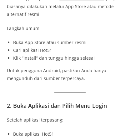
biasanya dilakukan melalui App Store atau metode
alternatif resmi.
Langkah umum:
Buka App Store atau sumber resmi
Cari aplikasi Hot51
Klik “Install” dan tunggu hingga selesai
Untuk pengguna Android, pastikan Anda hanya
mengunduh dari sumber terpercaya.
2. Buka Aplikasi dan Pilih Menu Login
Setelah aplikasi terpasang:
Buka aplikasi Hot51