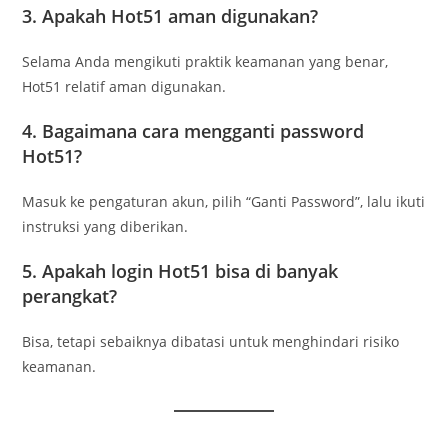
3. Apakah Hot51 aman digunakan?
Selama Anda mengikuti praktik keamanan yang benar,
Hot51 relatif aman digunakan.
4. Bagaimana cara mengganti password
Hot51?
Masuk ke pengaturan akun, pilih “Ganti Password”, lalu ikuti
instruksi yang diberikan.
5. Apakah login Hot51 bisa di banyak
perangkat?
Bisa, tetapi sebaiknya dibatasi untuk menghindari risiko
keamanan.