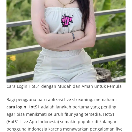
Cara Login Hot51 dengan Mudah dan Aman untuk Pemula
Bagi pengguna baru aplikasi live streaming, memahami
cara login Hot51
adalah langkah pertama yang penting
agar bisa menikmati seluruh fitur yang tersedia. Hot51
(Hot51 Live App Indonesia) semakin populer di kalangan
pengguna Indonesia karena menawarkan pengalaman live