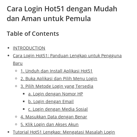
Cara Login Hot51 dengan Mudah
dan Aman untuk Pemula
Table of Contents
INTRODUCTION
Cara Login Hot51: Panduan Lengkap untuk Pengguna
Baru
1. Unduh dan Install Aplikasi Hot51
2. Buka Aplikasi dan Pilih Menu Login
3. Pilih Metode Login yang Tersedia
a. Login dengan Nomor HP
b. Login dengan Email
c. Login dengan Media Sosial
4. Masukkan Data dengan Benar
5. Klik Login dan Akses Akun
Tutorial Hot51 Lengkap: Mengatasi Masalah Login