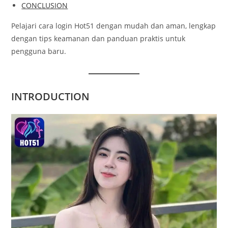
CONCLUSION
Pelajari cara login Hot51 dengan mudah dan aman, lengkap
dengan tips keamanan dan panduan praktis untuk
pengguna baru.
INTRODUCTION