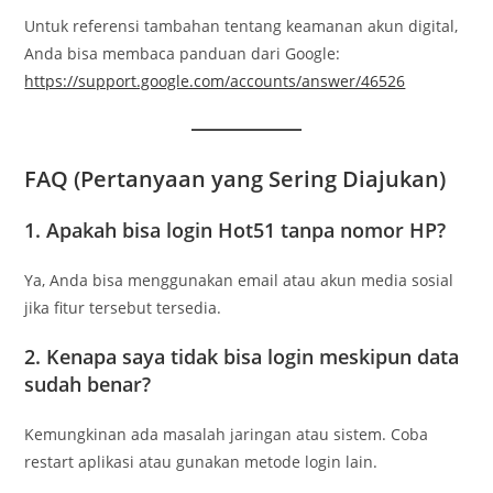
Untuk referensi tambahan tentang keamanan akun digital,
Anda bisa membaca panduan dari Google:
https://support.google.com/accounts/answer/46526
FAQ (Pertanyaan yang Sering Diajukan)
1. Apakah bisa login Hot51 tanpa nomor HP?
Ya, Anda bisa menggunakan email atau akun media sosial
jika fitur tersebut tersedia.
2. Kenapa saya tidak bisa login meskipun data
sudah benar?
Kemungkinan ada masalah jaringan atau sistem. Coba
restart aplikasi atau gunakan metode login lain.