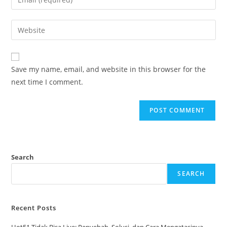
or
your
username
email
Enter
to
address
your
comment
to
website
comment
URL
Save my name, email, and website in this browser for the
(optional)
next time I comment.
Search
SEARCH
Recent Posts