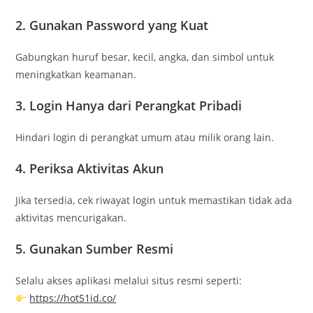
2. Gunakan Password yang Kuat
Gabungkan huruf besar, kecil, angka, dan simbol untuk
meningkatkan keamanan.
3. Login Hanya dari Perangkat Pribadi
Hindari login di perangkat umum atau milik orang lain.
4. Periksa Aktivitas Akun
Jika tersedia, cek riwayat login untuk memastikan tidak ada
aktivitas mencurigakan.
5. Gunakan Sumber Resmi
Selalu akses aplikasi melalui situs resmi seperti:
https://hot51id.co/