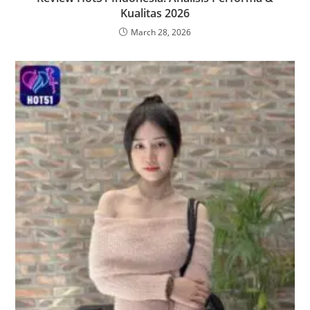
Kualitas 2026
March 28, 2026