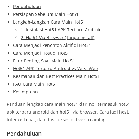
Pendahuluan
Persiapan Sebelum Main Hot51
Langkah-Langkah Cara Main Hot51
1. Instalasi Hot51 APK Terbaru Android
2. Hot51 Via Browser (Tanpa Install)
Cara Menjadi Penonton Aktif di Hot51
Cara Menjadi Host di Hot51
Fitur Penting Saat Main Hot51
Hot51 APK Terbaru Android vs Versi Web
Keamanan dan Best Practices Main Hot51
FAQ Cara Main Hot51
Kesimpulan
Panduan lengkap cara main hot51 dari nol, termasuk hot51
apk terbaru android dan hot51 via browser. Cara jadi host,
interaksi chat, dan tips sukses di live streaming.
Pendahuluan