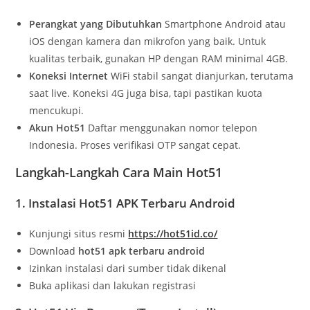
Perangkat yang Dibutuhkan
Smartphone Android atau
iOS dengan kamera dan mikrofon yang baik. Untuk
kualitas terbaik, gunakan HP dengan RAM minimal 4GB.
Koneksi Internet
WiFi stabil sangat dianjurkan, terutama
saat live. Koneksi 4G juga bisa, tapi pastikan kuota
mencukupi.
Akun Hot51
Daftar menggunakan nomor telepon
Indonesia. Proses verifikasi OTP sangat cepat.
Langkah-Langkah Cara Main Hot51
1. Instalasi Hot51 APK Terbaru Android
Kunjungi situs resmi
https://hot51id.co/
Download
hot51 apk terbaru android
Izinkan instalasi dari sumber tidak dikenal
Buka aplikasi dan lakukan registrasi