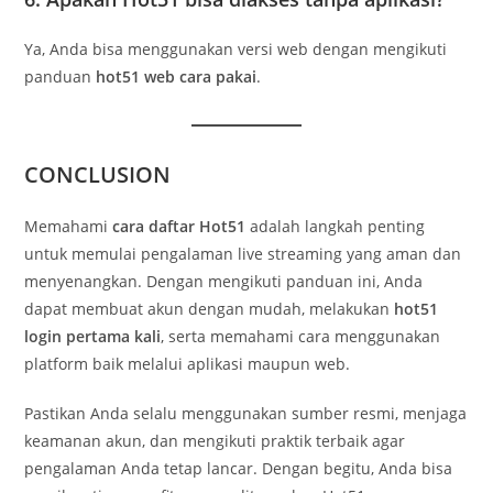
Ya, Anda bisa menggunakan versi web dengan mengikuti
panduan
hot51 web cara pakai
.
CONCLUSION
Memahami
cara daftar Hot51
adalah langkah penting
untuk memulai pengalaman live streaming yang aman dan
menyenangkan. Dengan mengikuti panduan ini, Anda
dapat membuat akun dengan mudah, melakukan
hot51
login pertama kali
, serta memahami cara menggunakan
platform baik melalui aplikasi maupun web.
Pastikan Anda selalu menggunakan sumber resmi, menjaga
keamanan akun, dan mengikuti praktik terbaik agar
pengalaman Anda tetap lancar. Dengan begitu, Anda bisa