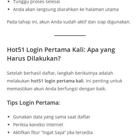
Tunggu proses selesai
Anda akan langsung diarahkan ke halaman utama
Pada tahap ini, akun Anda sudah aktif dan siap digunakan.
Hot51 Login Pertama Kali: Apa yang
Harus Dilakukan?
Setelah berhasil daftar, langkah berikutnya adalah
melakukan
hot51 login pertama kali
. Ini penting untuk
memastikan akun Anda berfungsi dengan baik.
Tips Login Pertama:
Gunakan data yang sama saat daftar
Periksa koneksi internet
Aktifkan fitur “Ingat Saya” jika tersedia