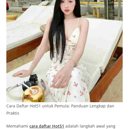
Cara Daftar Hot51 untuk Pemula: Panduan Lengkap dan
Praktis
Memahami
cara daftar Hot51
adalah langkah awal yang