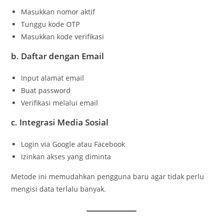
Masukkan nomor aktif
Tunggu kode OTP
Masukkan kode verifikasi
b. Daftar dengan Email
Input alamat email
Buat password
Verifikasi melalui email
c. Integrasi Media Sosial
Login via Google atau Facebook
Izinkan akses yang diminta
Metode ini memudahkan pengguna baru agar tidak perlu
mengisi data terlalu banyak.