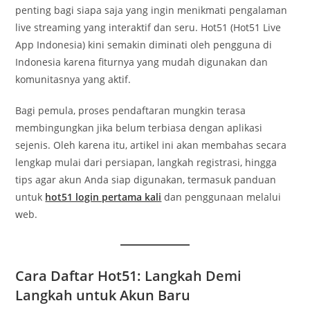
penting bagi siapa saja yang ingin menikmati pengalaman
live streaming yang interaktif dan seru. Hot51 (Hot51 Live
App Indonesia) kini semakin diminati oleh pengguna di
Indonesia karena fiturnya yang mudah digunakan dan
komunitasnya yang aktif.
Bagi pemula, proses pendaftaran mungkin terasa
membingungkan jika belum terbiasa dengan aplikasi
sejenis. Oleh karena itu, artikel ini akan membahas secara
lengkap mulai dari persiapan, langkah registrasi, hingga
tips agar akun Anda siap digunakan, termasuk panduan
untuk
hot51 login pertama kali
dan penggunaan melalui
web.
Cara Daftar Hot51: Langkah Demi
Langkah untuk Akun Baru