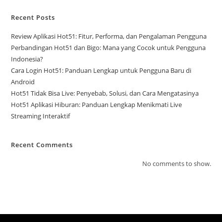
Recent Posts
Review Aplikasi Hot51: Fitur, Performa, dan Pengalaman Pengguna
Perbandingan Hot51 dan Bigo: Mana yang Cocok untuk Pengguna
Indonesia?
Cara Login Hot51: Panduan Lengkap untuk Pengguna Baru di
Android
Hot51 Tidak Bisa Live: Penyebab, Solusi, dan Cara Mengatasinya
Hot51 Aplikasi Hiburan: Panduan Lengkap Menikmati Live
Streaming Interaktif
Recent Comments
No comments to show.