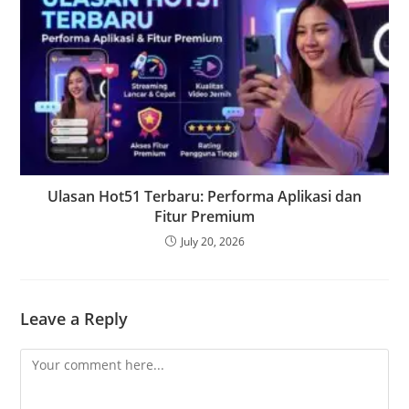
Ulasan Hot51 Terbaru: Performa Aplikasi dan
Fitur Premium
July 20, 2026
Leave a Reply
Comment