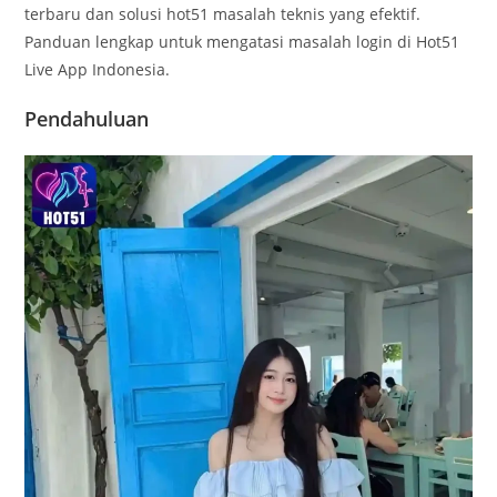
terbaru dan solusi hot51 masalah teknis yang efektif.
Panduan lengkap untuk mengatasi masalah login di Hot51
Live App Indonesia.
Pendahuluan