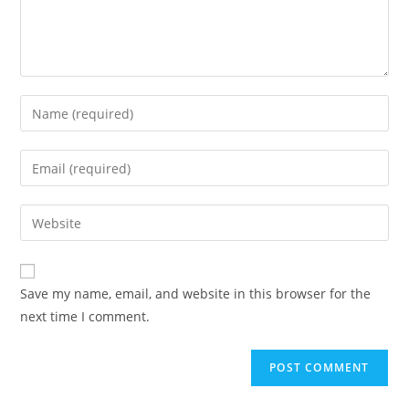
Enter
your
name
Enter
or
your
username
email
Enter
to
address
your
comment
to
website
comment
URL
Save my name, email, and website in this browser for the
(optional)
next time I comment.