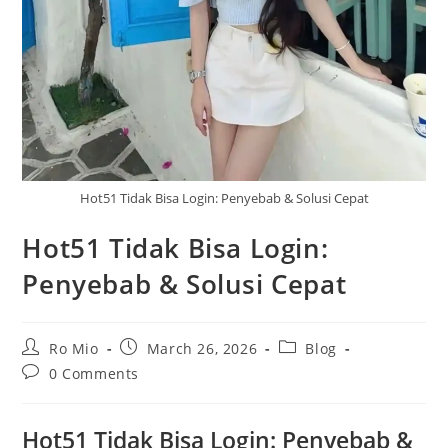
Hot51 Tidak Bisa Login: Penyebab & Solusi Cepat
Hot51 Tidak Bisa Login:
Penyebab & Solusi Cepat
Post
Post
Post
Ro Mio
March 26, 2026
Blog
author:
published:
category:
Post
0 Comments
comments:
Hot51 Tidak Bisa Login: Penyebab &