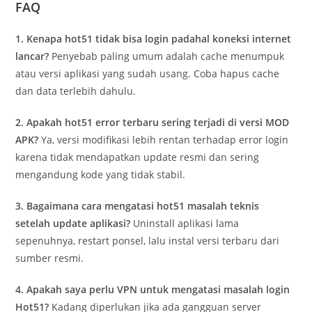
FAQ
1. Kenapa hot51 tidak bisa login padahal koneksi internet
lancar?
Penyebab paling umum adalah cache menumpuk
atau versi aplikasi yang sudah usang. Coba hapus cache
dan data terlebih dahulu.
2. Apakah hot51 error terbaru sering terjadi di versi MOD
APK?
Ya, versi modifikasi lebih rentan terhadap error login
karena tidak mendapatkan update resmi dan sering
mengandung kode yang tidak stabil.
3. Bagaimana cara mengatasi hot51 masalah teknis
setelah update aplikasi?
Uninstall aplikasi lama
sepenuhnya, restart ponsel, lalu instal versi terbaru dari
sumber resmi.
4. Apakah saya perlu VPN untuk mengatasi masalah login
Hot51?
Kadang diperlukan jika ada gangguan server