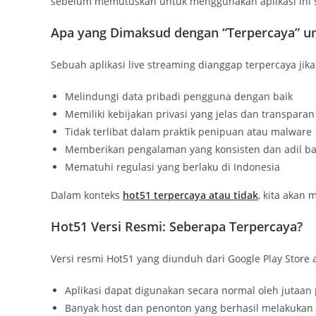
sebelum memutuskan untuk menggunakan aplikasi ini s
Apa yang Dimaksud dengan “Terpercaya” unt
Sebuah aplikasi live streaming dianggap terpercaya jika
Melindungi data pribadi pengguna dengan baik
Memiliki kebijakan privasi yang jelas dan transparan
Tidak terlibat dalam praktik penipuan atau malware
Memberikan pengalaman yang konsisten dan adil b
Mematuhi regulasi yang berlaku di Indonesia
Dalam konteks
hot51 terpercaya atau tidak
, kita akan 
Hot51 Versi Resmi: Seberapa Terpercaya?
Versi resmi Hot51 yang diunduh dari Google Play Store a
Aplikasi dapat digunakan secara normal oleh jutaan
Banyak host dan penonton yang berhasil melakukan t