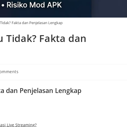
Tidak? Fakta dan Penjelasan Lengkap
u Tidak? Fakta dan
Comments
nts:
ta dan Penjelasan Lengkap
asi Live Streaming?