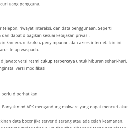
ncuri uang pengguna.
elepon, riwayat interaksi, dan data penggunaan. Seperti
n dan dapat dibagikan sesuai kebijakan privasi.
zin kamera, mikrofon, penyimpanan, dan akses internet. Izin ini
harus tetap waspada.
dijawab: versi resmi
cukup terpercaya
untuk hiburan sehari-hari,
nstal versi modifikasi.
g perlu diperhatikan:
sar. Banyak mod APK mengandung malware yang dapat mencuri akun
kinan data bocor jika server diserang atau ada celah keamanan.