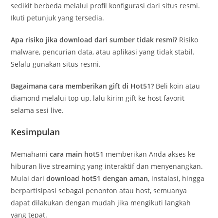
sedikit berbeda melalui profil konfigurasi dari situs resmi.
Ikuti petunjuk yang tersedia.
Apa risiko jika download dari sumber tidak resmi?
Risiko
malware, pencurian data, atau aplikasi yang tidak stabil.
Selalu gunakan situs resmi.
Bagaimana cara memberikan gift di Hot51?
Beli koin atau
diamond melalui top up, lalu kirim gift ke host favorit
selama sesi live.
Kesimpulan
Memahami
cara main hot51
memberikan Anda akses ke
hiburan live streaming yang interaktif dan menyenangkan.
Mulai dari
download hot51 dengan aman
, instalasi, hingga
berpartisipasi sebagai penonton atau host, semuanya
dapat dilakukan dengan mudah jika mengikuti langkah
yang tepat.