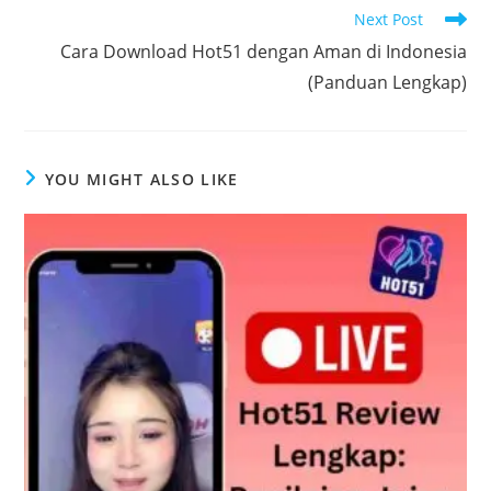
Next Post
Cara Download Hot51 dengan Aman di Indonesia
(Panduan Lengkap)
YOU MIGHT ALSO LIKE