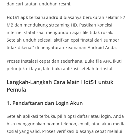
dan cari tautan unduhan resmi.
Hot51 apk terbaru android
biasanya berukuran sekitar 52
MB dan mendukung streaming HD. Pastikan koneksi
internet stabil saat mengunduh agar file tidak rusak.
Setelah unduh selesai, aktifkan opsi “Instal dari sumber
tidak dikenal” di pengaturan keamanan Android Anda.
Proses instalasi cepat dan sederhana. Buka file APK, ikuti
petunjuk di layar, lalu buka aplikasi setelah terinstal.
Langkah-Langkah Cara Main Hot51 untuk
Pemula
1. Pendaftaran dan Login Akun
Setelah aplikasi terbuka, pilih opsi daftar atau login. Anda
bisa menggunakan nomor telepon, email, atau akun media
sosial yang valid. Proses verifikasi biasanya cepat melalui