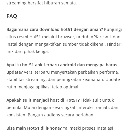
streaming bersifat hiburan semata.
FAQ
Bagaimana cara download hot51 dengan aman?
Kunjungi
situs resmi Hot51 melalui browser, unduh APK resmi, dan
instal dengan mengaktifkan sumber tidak dikenal. Hindari
link dari pihak ketiga.
Apa itu hot51 apk terbaru android dan mengapa harus
update?
Versi terbaru menyertakan perbaikan performa,
stabilitas streaming, dan peningkatan keamanan. Update
rutin menjaga aplikasi tetap optimal.
Apakah sulit menjadi host di Hot51?
Tidak sulit untuk
pemula. Mulai dengan sesi singkat, interaksi ramah, dan
konsisten. Bangun audiens secara perlahan.
Bisa main Hot51 di iPhone?
Ya, meski proses instalasi