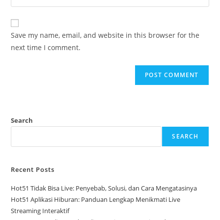
address
your
comment
to
website
comment
URL
Save my name, email, and website in this browser for the
(optional)
next time I comment.
Search
SEARCH
Recent Posts
Hot51 Tidak Bisa Live: Penyebab, Solusi, dan Cara Mengatasinya
Hot51 Aplikasi Hiburan: Panduan Lengkap Menikmati Live
Streaming Interaktif