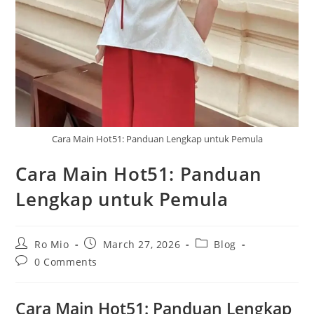
Cara Main Hot51: Panduan Lengkap untuk Pemula
Cara Main Hot51: Panduan
Lengkap untuk Pemula
Post
Post
Post
Ro Mio
March 27, 2026
Blog
author:
published:
category:
Post
0 Comments
comments:
Cara Main Hot51: Panduan Lengkap