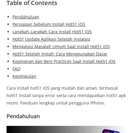
Table of Contents
Pendahuluan
Persiapan Sebelum Install Hot51 iOS
Langkah-Langkah Cara Install Hot51 iOS
Hot51 Update Aplikasi Setelah Instalasi
Mengatasi Masalah Umum Saat Install Hot51 iOS
Hot51 Setelah Install: Cara Menggunakan Dasar
Keamanan dan Best Practices Saat Install Hot51 iOS
FAQ
Kesimpulan
Cara install hot51 iOS yang mudah dan aman, termasuk
hot51 install tanpa error serta cara mendapatkan hot51 apk
resmi. Panduan lengkap untuk pengguna iPhone.
Pendahuluan