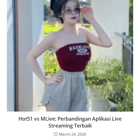
Hot51 vs MLive: Perbandingan Aplikasi Live
Streaming Terbaik
March 24, 2026