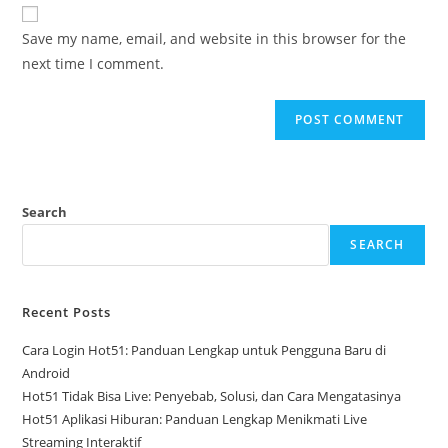
website
comment
URL
Save my name, email, and website in this browser for the
(optional)
next time I comment.
Search
SEARCH
Recent Posts
Cara Login Hot51: Panduan Lengkap untuk Pengguna Baru di
Android
Hot51 Tidak Bisa Live: Penyebab, Solusi, dan Cara Mengatasinya
Hot51 Aplikasi Hiburan: Panduan Lengkap Menikmati Live
Streaming Interaktif