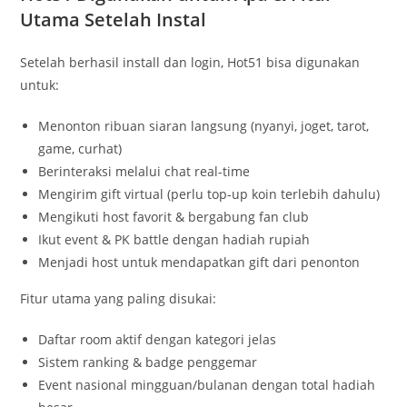
Utama Setelah Instal
Setelah berhasil install dan login, Hot51 bisa digunakan
untuk:
Menonton ribuan siaran langsung (nyanyi, joget, tarot,
game, curhat)
Berinteraksi melalui chat real-time
Mengirim gift virtual (perlu top-up koin terlebih dahulu)
Mengikuti host favorit & bergabung fan club
Ikut event & PK battle dengan hadiah rupiah
Menjadi host untuk mendapatkan gift dari penonton
Fitur utama yang paling disukai:
Daftar room aktif dengan kategori jelas
Sistem ranking & badge penggemar
Event nasional mingguan/bulanan dengan total hadiah