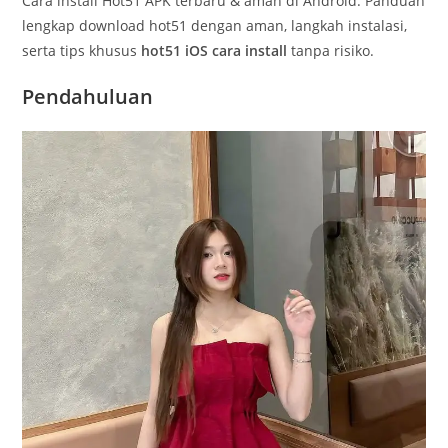
Cara install Hot51 APK terbaru & aman di Android. Panduan
lengkap download hot51 dengan aman, langkah instalasi,
serta tips khusus
hot51 iOS cara install
tanpa risiko.
Pendahuluan