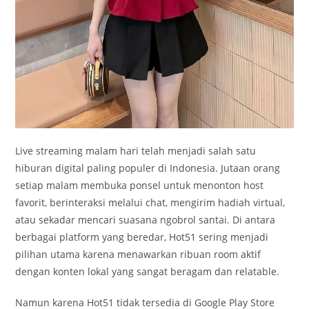
Live streaming malam hari telah menjadi salah satu
hiburan digital paling populer di Indonesia. Jutaan orang
setiap malam membuka ponsel untuk menonton host
favorit, berinteraksi melalui chat, mengirim hadiah virtual,
atau sekadar mencari suasana ngobrol santai. Di antara
berbagai platform yang beredar, Hot51 sering menjadi
pilihan utama karena menawarkan ribuan room aktif
dengan konten lokal yang sangat beragam dan relatable.
Namun karena Hot51 tidak tersedia di Google Play Store