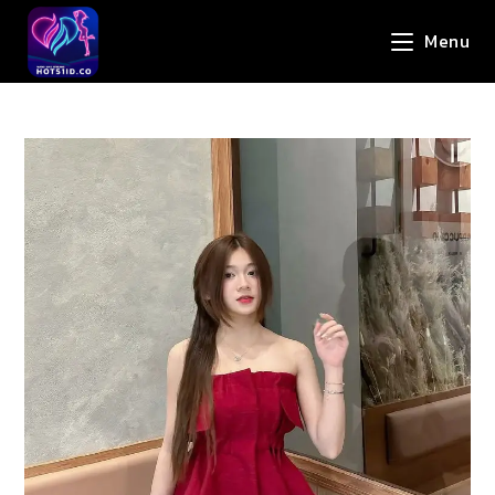
Skip
Menu
to
content