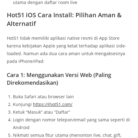
utama dengan daftar room live
Hot51 iOS Cara Install: Pilihan Aman &
Alternatif
Hot51 tidak memiliki aplikasi native resmi di App Store
karena kebijakan Apple yang ketat terhadap aplikasi side-
loaded. Namun ada dua cara aman untuk mengaksesnya
pada iPhone/iPad:
Cara 1: Menggunakan Versi Web (Paling
Direkomendasikan)
Buka Safari atau browser lain
Kunjungi
https://ihot51.com/
Ketuk “Masuk” atau “Daftar”
Login dengan nomor telepon/email yang sama seperti di
Android
Nikmati semua fitur utama (menonton live, chat, gift,