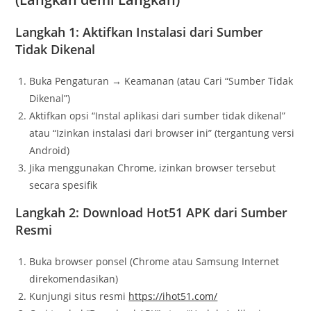
Langkah 1: Aktifkan Instalasi dari Sumber
Tidak Dikenal
Buka Pengaturan → Keamanan (atau Cari “Sumber Tidak
Dikenal”)
Aktifkan opsi “Instal aplikasi dari sumber tidak dikenal”
atau “Izinkan instalasi dari browser ini” (tergantung versi
Android)
Jika menggunakan Chrome, izinkan browser tersebut
secara spesifik
Langkah 2: Download Hot51 APK dari Sumber
Resmi
Buka browser ponsel (Chrome atau Samsung Internet
direkomendasikan)
Kunjungi situs resmi
https://ihot51.com/