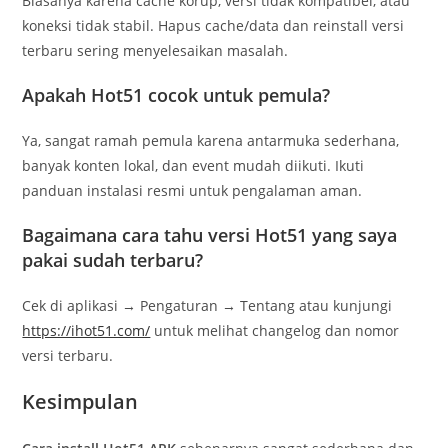
Biasanya karena cache korup, versi tidak kompatibel, atau
koneksi tidak stabil. Hapus cache/data dan reinstall versi
terbaru sering menyelesaikan masalah.
Apakah Hot51 cocok untuk pemula?
Ya, sangat ramah pemula karena antarmuka sederhana,
banyak konten lokal, dan event mudah diikuti. Ikuti
panduan instalasi resmi untuk pengalaman aman.
Bagaimana cara tahu versi Hot51 yang saya
pakai sudah terbaru?
Cek di aplikasi → Pengaturan → Tentang atau kunjungi
https://ihot51.com/
untuk melihat changelog dan nomor
versi terbaru.
Kesimpulan