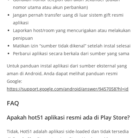
nomor utama atau akun perbankan)
Jangan pernah transfer uang di luar sistem gift resmi
aplikasi
Laporkan host/room yang mencurigakan atau melakukan
penipuan
Matikan izin “sumber tidak dikenal” setelah instal selesai
Perbarui aplikasi secara berkala dari sumber yang sama
Untuk panduan instal aplikasi dari sumber eksternal yang
aman di Android, Anda dapat melihat panduan resmi
Google:
https://support.google.com/android/answer/9457058?hl=id
FAQ
Apakah hot51 aplikasi resmi ada di Play Store?
Tidak, Hot51 adalah aplikasi side-loaded dan tidak tersedia