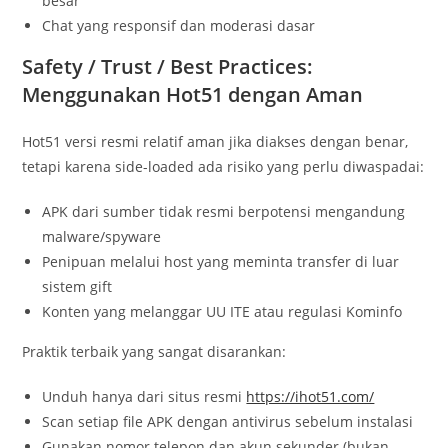
besar
Chat yang responsif dan moderasi dasar
Safety / Trust / Best Practices:
Menggunakan Hot51 dengan Aman
Hot51 versi resmi relatif aman jika diakses dengan benar,
tetapi karena side-loaded ada risiko yang perlu diwaspadai:
APK dari sumber tidak resmi berpotensi mengandung
malware/spyware
Penipuan melalui host yang meminta transfer di luar
sistem gift
Konten yang melanggar UU ITE atau regulasi Kominfo
Praktik terbaik yang sangat disarankan:
Unduh hanya dari situs resmi
https://ihot51.com/
Scan setiap file APK dengan antivirus sebelum instalasi
Gunakan nomor telepon dan akun sekunder (bukan