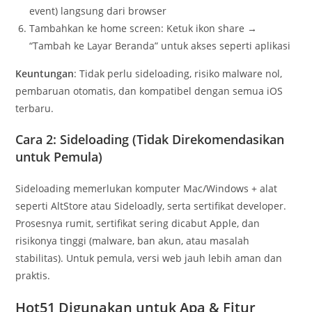
event) langsung dari browser
Tambahkan ke home screen: Ketuk ikon share →
“Tambah ke Layar Beranda” untuk akses seperti aplikasi
Keuntungan
: Tidak perlu sideloading, risiko malware nol,
pembaruan otomatis, dan kompatibel dengan semua iOS
terbaru.
Cara 2: Sideloading (Tidak Direkomendasikan
untuk Pemula)
Sideloading memerlukan komputer Mac/Windows + alat
seperti AltStore atau Sideloadly, serta sertifikat developer.
Prosesnya rumit, sertifikat sering dicabut Apple, dan
risikonya tinggi (malware, ban akun, atau masalah
stabilitas). Untuk pemula, versi web jauh lebih aman dan
praktis.
Hot51 Digunakan untuk Apa & Fitur