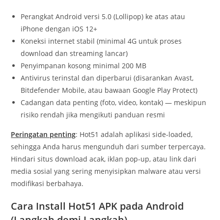
Perangkat Android versi 5.0 (Lollipop) ke atas atau
iPhone dengan iOS 12+
Koneksi internet stabil (minimal 4G untuk proses
download dan streaming lancar)
Penyimpanan kosong minimal 200 MB
Antivirus terinstal dan diperbarui (disarankan Avast,
Bitdefender Mobile, atau bawaan Google Play Protect)
Cadangan data penting (foto, video, kontak) — meskipun
risiko rendah jika mengikuti panduan resmi
Peringatan penting
: Hot51 adalah aplikasi side-loaded,
sehingga Anda harus mengunduh dari sumber terpercaya.
Hindari situs download acak, iklan pop-up, atau link dari
media sosial yang sering menyisipkan malware atau versi
modifikasi berbahaya.
Cara Install Hot51 APK pada Android
(Langkah demi Langkah)