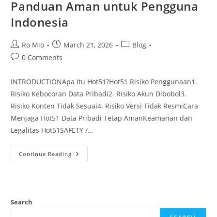
Panduan Aman untuk Pengguna
Indonesia
Post
Post
Post
Ro Mio
March 21, 2026
Blog
author:
published:
category:
Post
0 Comments
comments:
INTRODUCTIONApa Itu Hot51?Hot51 Risiko Penggunaan1.
Risiko Kebocoran Data Pribadi2. Risiko Akun Dibobol3.
Risiko Konten Tidak Sesuai4. Risiko Versi Tidak ResmiCara
Menjaga Hot51 Data Pribadi Tetap AmanKeamanan dan
Legalitas Hot51SAFETY /…
Hot51
Continue Reading
Risiko
Penggunaan:
Panduan
Aman
Untuk
Pengguna
Indonesia
Search