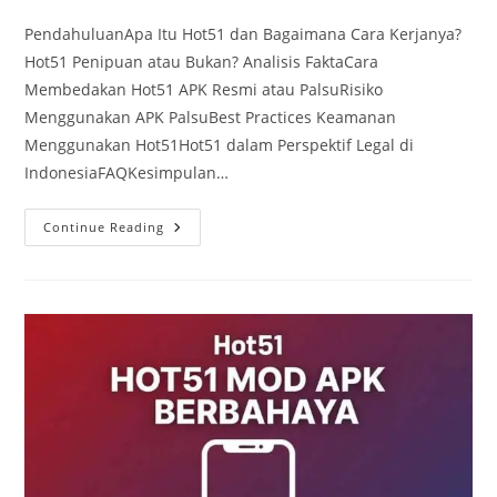
author:
published:
category:
comments:
PendahuluanApa Itu Hot51 dan Bagaimana Cara Kerjanya?
Hot51 Penipuan atau Bukan? Analisis FaktaCara
Membedakan Hot51 APK Resmi atau PalsuRisiko
Menggunakan APK PalsuBest Practices Keamanan
Menggunakan Hot51Hot51 dalam Perspektif Legal di
IndonesiaFAQKesimpulan…
Hot51
Continue Reading
Penipuan
Atau
Bukan?
Fakta
Lengkap
&
Analisis
2026