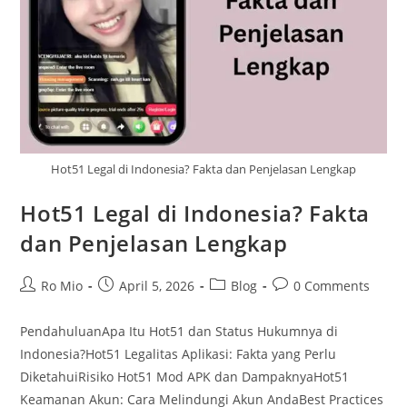
Hot51 Legal di Indonesia? Fakta dan Penjelasan Lengkap
Hot51 Legal di Indonesia? Fakta
dan Penjelasan Lengkap
Post
Post
Post
Post
Ro Mio
April 5, 2026
Blog
0 Comments
author:
published:
category:
comments:
PendahuluanApa Itu Hot51 dan Status Hukumnya di
Indonesia?Hot51 Legalitas Aplikasi: Fakta yang Perlu
DiketahuiRisiko Hot51 Mod APK dan DampaknyaHot51
Keamanan Akun: Cara Melindungi Akun AndaBest Practices