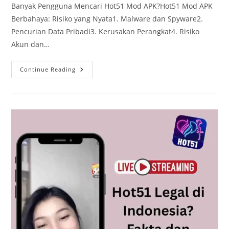
Banyak Pengguna Mencari Hot51 Mod APK?Hot51 Mod APK
Berbahaya: Risiko yang Nyata1. Malware dan Spyware2.
Pencurian Data Pribadi3. Kerusakan Perangkat4. Risiko
Akun dan…
Hot51
Continue Reading
Mod
APK
Berbahaya:
Fakta
Dan
Risikonya