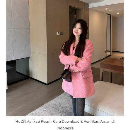
Hot51 Aplikasi Resmi: Cara Download & Verifikasi Aman di
Indonesia