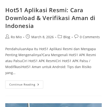
Hot51 Aplikasi Resmi: Cara
Download & Verifikasi Aman di
Indonesia
Post
Post
Post
Post
Ro Mio
March 8, 2026
Blog
0 Comments
author:
published:
category:
comments:
PendahuluanApa Itu Hot51 Aplikasi Resmi dan Mengapa
Penting Mengenalinya?Cara Mengenali Hot51 APK Resmi
atau PalsuCiri Hot51 APK ResmiCiri Hot51 APK Palsu /
ModifikasiHot51 Aman untuk Android: Tips dan Risiko
yang…
Hot51
Continue Reading
Aplikasi
Resmi:
Cara
Download
&
Verifikasi