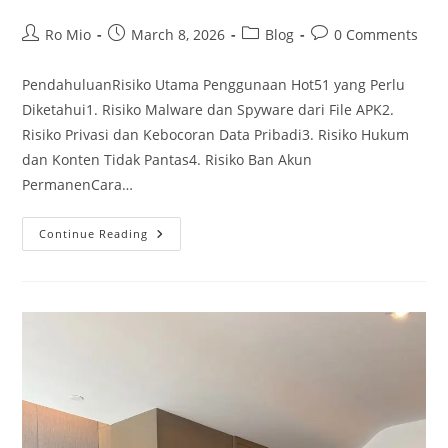
Post
Post
Post
Post
Ro Mio
March 8, 2026
Blog
0 Comments
author:
published:
category:
comments:
PendahuluanRisiko Utama Penggunaan Hot51 yang Perlu
Diketahui1. Risiko Malware dan Spyware dari File APK2.
Risiko Privasi dan Kebocoran Data Pribadi3. Risiko Hukum
dan Konten Tidak Pantas4. Risiko Ban Akun
PermanenCara…
Hot51
Continue Reading
Risiko
Penggunaan:
Fakta
&
Cara
Mengatasinya
Di
Indonesia