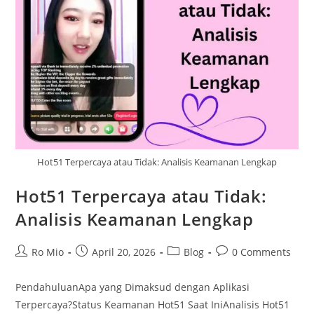
Hot51 Terpercaya atau Tidak: Analisis Keamanan Lengkap
Hot51 Terpercaya atau Tidak:
Analisis Keamanan Lengkap
Post
Post
Post
Post
Ro Mio
April 20, 2026
Blog
0 Comments
author:
published:
category:
comments:
PendahuluanApa yang Dimaksud dengan Aplikasi
Terpercaya?Status Keamanan Hot51 Saat IniAnalisis Hot51