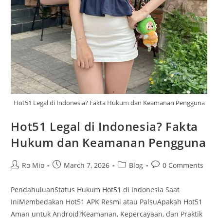
Hot51 Legal di Indonesia? Fakta Hukum dan Keamanan Pengguna
Hot51 Legal di Indonesia? Fakta
Hukum dan Keamanan Pengguna
Post
Post
Post
Post
Ro Mio
March 7, 2026
Blog
0 Comments
author:
published:
category:
comments:
PendahuluanStatus Hukum Hot51 di Indonesia Saat
IniMembedakan Hot51 APK Resmi atau PalsuApakah Hot51
Aman untuk Android?Keamanan, Kepercayaan, dan Praktik