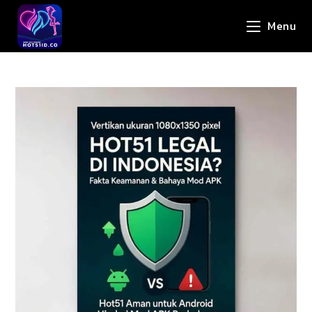
Skip
Menu
to
content