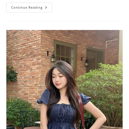
Hot51
Continue Reading
Terpercaya
Atau
Tidak?
Review
Kepercayaan
Dan
Keamanan
Pengguna