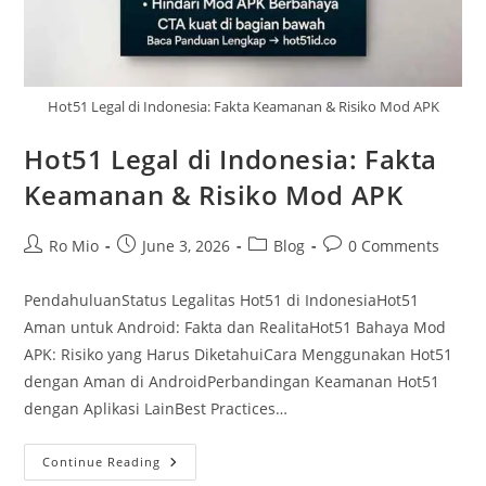
Hot51 Legal di Indonesia: Fakta Keamanan & Risiko Mod APK
Hot51 Legal di Indonesia: Fakta
Keamanan & Risiko Mod APK
Post
Post
Post
Post
Ro Mio
June 3, 2026
Blog
0 Comments
author:
published:
category:
comments:
PendahuluanStatus Legalitas Hot51 di IndonesiaHot51
Aman untuk Android: Fakta dan RealitaHot51 Bahaya Mod
APK: Risiko yang Harus DiketahuiCara Menggunakan Hot51
dengan Aman di AndroidPerbandingan Keamanan Hot51
dengan Aplikasi LainBest Practices…
Hot51
Continue Reading
Legal